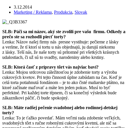
3.12.2014
Marketing / Reklama
,
Produkcia
,
Slovak
SLB: Páči sa mi názov, aký ste zvolili pre vašu firmu. Odkedy a
prečo ste sa rozhodli piecť torty?
Lenka: Názov našej firmy nás presne vystihuje: pečieme z lásky
a veríme, že tí ktorí si tortu u nás objednajú, ju darujú niekomu
z lásky. Teší nás, že naše torty sú prítomné pri všetkých krásnych
udalostiach, či už sú to svadby, narodeniny alebo krstiny.
SLB: Ktorá časť z prípravy tôrt vás najviac baví?
Lenka: Mojou srdcovou záležitosťou je zdobenie torty a výroba
cukrových kvetov. Pri tejto činnosti úplne zabúdam na čas. Keď je
celá torta potiahnutá fondánom – je to ako čisté maliarske plátno, na
ktoré začínate maľovať a máte len jeden pokus. Musí to byť
perfektné. Pri každej torte tŕpnem, či sa konečný výsledok bude
zákazníkovi páčiť, či bude spokojný.
SLB: Máte radšej pečenie svadobnej alebo rodinnej-detskej
torty?
Lenka: To je ťažko povedať. Mám veľmi rada zdobenie veľkých,
svadobných tôrt s ručne robenými cukrovými kvetmi, ale nič sa