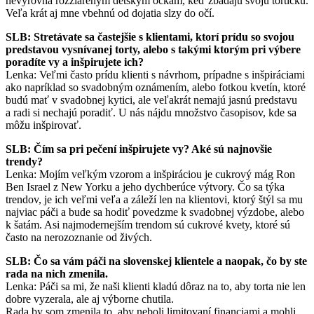
nevyrovná rozžiareným detským očkám, keď zbadajú svoju tortičku.
Veľa krát aj mne vbehnú od dojatia slzy do očí.
SLB: Stretávate sa častejšie s klientami, ktorí prídu so svojou
predstavou vysnívanej torty, alebo s takými ktorým pri výbere
poradíte vy a inšpirujete ich?
Lenka: Veľmi často prídu klienti s návrhom, prípadne s inšpiráciami
ako napríklad so svadobným oznámením, alebo fotkou kvetín, ktoré
budú mať v svadobnej kytici, ale veľakrát nemajú jasnú predstavu
a radi si nechajú poradiť. U nás nájdu množstvo časopisov, kde sa
môžu inšpirovať.
SLB: Čím sa pri pečení inšpirujete vy? Aké sú najnovšie
trendy?
Lenka: Mojím veľkým vzorom a inšpiráciou je cukrový mág Ron
Ben Israel z New Yorku a jeho dychberúce výtvory. Čo sa týka
trendov, je ich veľmi veľa a záleží len na klientovi, ktorý štýl sa mu
najviac páči a bude sa hodiť povedzme k svadobnej výzdobe, alebo
k šatám. Asi najmodernejším trendom sú cukrové kvety, ktoré sú
často na nerozoznanie od živých.
SLB: Čo sa vám páči na slovenskej klientele a naopak, čo by ste
rada na nich zmenila.
Lenka: Páči sa mi, že naši klienti kladú dôraz na to, aby torta nie len
dobre vyzerala, ale aj výborne chutila.
Rada by som zmenila to, aby neboli limitovaní financiami a mohli