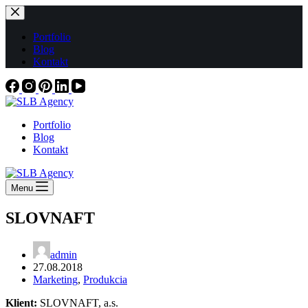
Skip
to
content
Portfolio
Blog
Kontakt
Portfolio
Blog
Kontakt
Menu
SLOVNAFT
admin
27.08.2018
Marketing
,
Produkcia
Klient:
SLOVNAFT, a.s.